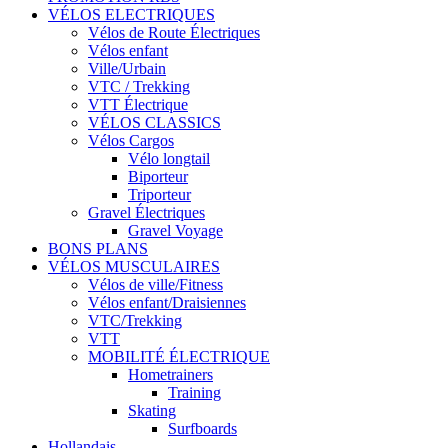
VÉLOS ELECTRIQUES
Vélos de Route Électriques
Vélos enfant
Ville/Urbain
VTC / Trekking
VTT Électrique
VÉLOS CLASSICS
Vélos Cargos
Vélo longtail
Biporteur
Triporteur
Gravel Électriques
Gravel Voyage
BONS PLANS
VÉLOS MUSCULAIRES
Vélos de ville/Fitness
Vélos enfant/Draisiennes
VTC/Trekking
VTT
MOBILITÉ ÉLECTRIQUE
Hometrainers
Training
Skating
Surfboards
Hollandais