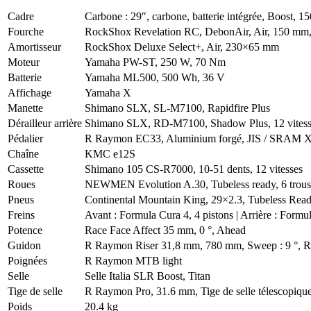
Cadre
Carbone : 29″, carbone, batterie intégrée, Boost, 
Fourche
RockShox Revelation RC, DebonAir, Air, 150 mm,
Amortisseur
RockShox Deluxe Select+, Air, 230×65 mm
Moteur
Yamaha PW-ST, 250 W, 70 Nm
Batterie
Yamaha ML500, 500 Wh, 36 V
Affichage
Yamaha X
Manette
Shimano SLX, SL-M7100, Rapidfire Plus
Dérailleur arrière
Shimano SLX, RD-M7100, Shadow Plus, 12 vitess
Pédalier
R Raymon EC33, Aluminium forgé, JIS / SRAM X
Chaîne
KMC e12S
Cassette
Shimano 105 CS-R7000, 10-51 dents, 12 vitesses
Roues
NEWMEN Evolution A.30, Tubeless ready, 6 trous
Pneus
Continental Mountain King, 29×2.3, Tubeless Rea
Freins
Avant : Formula Cura 4, 4 pistons | Arrière : Formul
Potence
Race Face Affect 35 mm, 0 °, Ahead
Guidon
R Raymon Riser 31,8 mm, 780 mm, Sweep : 9 °, R
Poignées
R Raymon MTB light
Selle
Selle Italia SLR Boost, Titan
Tige de selle
R Raymon Pro, 31.6 mm, Tige de selle télescopiqu
Poids
20.4 kg