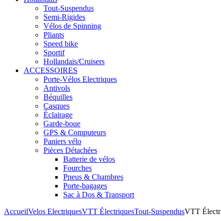
Tout-Suspendus
Semi-Rigides
Vélos de Spinning
Pliants
Speed bike
Sportif
Hollandais/Cruisers
ACCESSOIRES
Porte-Vélos Electriques
Antivols
Béquilles
Casques
Éclairage
Garde-boue
GPS & Computeurs
Paniers vélo
Pièces Détachées
Batterie de vélos
Fourches
Pneus & Chambres
Porte-bagages
Sac à Dos & Transport
Accueil
Velos Electriques
VTT Électriques
Tout-Suspendus
VTT Élect