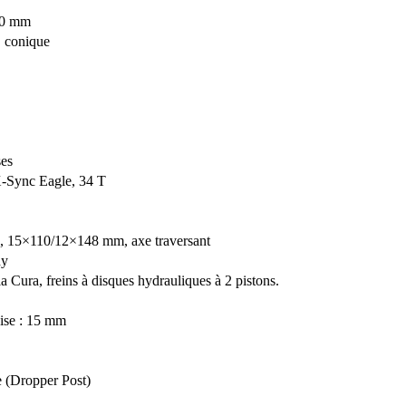
150 mm
 conique
es
-Sync Eagle, 34 T
, 15×110/12×148 mm, axe traversant
dy
a Cura, freins à disques hydrauliques à 2 pistons.
ise : 15 mm
e (Dropper Post)