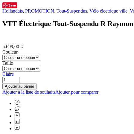
Save
Hollandais
,
PROMOTION
,
Tout-Suspendus
,
Vélo électrique ville
,
Ve
VTT Électrique Tout-Suspendu R Raymon
5.699,00
€
Couleur
Taille
Claire
Ajouter au panier
Ajouter à la liste de souhaits
Ajouter pour comparer