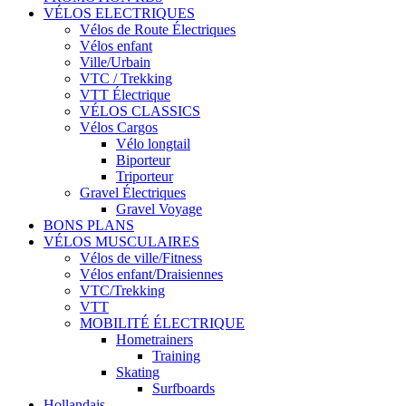
VÉLOS ELECTRIQUES
Vélos de Route Électriques
Vélos enfant
Ville/Urbain
VTC / Trekking
VTT Électrique
VÉLOS CLASSICS
Vélos Cargos
Vélo longtail
Biporteur
Triporteur
Gravel Électriques
Gravel Voyage
BONS PLANS
VÉLOS MUSCULAIRES
Vélos de ville/Fitness
Vélos enfant/Draisiennes
VTC/Trekking
VTT
MOBILITÉ ÉLECTRIQUE
Hometrainers
Training
Skating
Surfboards
Hollandais