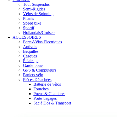
Tout-Suspendus
Semi-Rigides
Vélos de Spinning
Pliants
Speed bike
Sportif
Hollandais/Cruisers
ACCESSOIRES
Porte-Vélos Electriques
Antivols
Béquilles
Casques
Éclairage
Garde-boue
GPS & Computeurs
Paniers vélo
Pièces Détachées
Batterie de vélos
Fourches
Pneus & Chambres
Porte-bagages
Sac à Dos & Transport