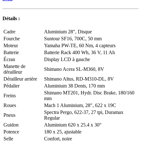
Détails :
Cadre
Aluminium 28″, Disque
Fourche
Suntour SF16, 700C, 50 mm
Moteur
Yamaha PW-TE, 60 Nm, 4 capteurs
Batterie
Batterie Rack 400 Wh, 36 V, 11 Ah
Écran
Display LCD à gauche
Manette de
Shimano Acera SL-M360, 8V
dérailleur
Dérailleur arrière
Shimano Altus, RD-M310-DL, 8V
Pédalier
Aluminium 38 Dents, 170 mm
Shimano MT201, Hydr. Disc Brake, 180/160
Freins
mm
Roues
Mach 1 Aluminium, 28″, 622 x 19C
Spectra Pergo, 622-37, 27 tpi, Duramax
Pneus
Regular
Guidon
Aluminium 620 x 25.4 x 30°
Potence
180 x 25, ajustable
Selle
Confort, noire