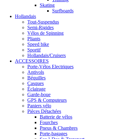
Skating
Surfboards
Hollandais
Tout-Suspendus
Semi-Rigides
Vélos de Spinning
Pliants
Speed bike
Sportif
Hollandais/Cruisers
ACCESSOIRES
Porte-Vélos Electriques
Antivols
Béquilles
Casques
Éclairage
Garde-boue
GPS & Computeurs
Paniers vélo
Pièces Détachées
Batterie de vélos
Fourches
Pneus & Chambres
Porte-bagages