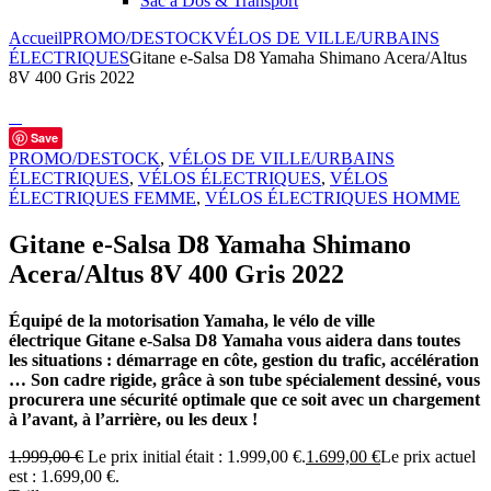
Sac à Dos & Transport
Accueil
PROMO/DESTOCK
VÉLOS DE VILLE/URBAINS
ÉLECTRIQUES
Gitane e-Salsa D8 Yamaha Shimano Acera/Altus
8V 400 Gris 2022
Save
PROMO/DESTOCK
,
VÉLOS DE VILLE/URBAINS
ÉLECTRIQUES
,
VÉLOS ÉLECTRIQUES
,
VÉLOS
ÉLECTRIQUES FEMME
,
VÉLOS ÉLECTRIQUES HOMME
Gitane e-Salsa D8 Yamaha Shimano
Acera/Altus 8V 400 Gris 2022
Équipé de la motorisation Yamaha, le vélo de ville
électrique Gitane e-Salsa D8 Yamaha vous aidera dans toutes
les situations : démarrage en côte, gestion du trafic, accélération
… Son cadre rigide, grâce à son tube spécialement dessiné, vous
procurera une sécurité optimale que ce soit avec un chargement
à l’avant, à l’arrière, ou les deux !
1.999,00
€
Le prix initial était : 1.999,00 €.
1.699,00
€
Le prix actuel
est : 1.699,00 €.