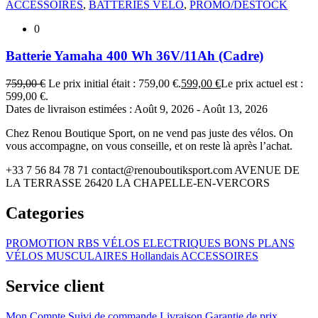
ACCESSOIRES
,
BATTERIES VÉLO
,
PROMO/DESTOCK
0
Batterie Yamaha 400 Wh 36V/11Ah (Cadre)
759,00
€
Le prix initial était : 759,00 €.
599,00
€
Le prix actuel est :
599,00 €.
Dates de livraison estimées : Août 9, 2026 - Août 13, 2026
Chez Renou Boutique Sport, on ne vend pas juste des vélos. On
vous accompagne, on vous conseille, et on reste là après l’achat.
+33 7 56 84 78 71
contact@renouboutiksport.com
AVENUE DE
LA TERRASSE 26420 LA CHAPELLE-EN-VERCORS
Categories
PROMOTION RBS
VÉLOS ELECTRIQUES
BONS PLANS
VÉLOS MUSCULAIRES
Hollandais
ACCESSOIRES
Service client
Mon Compte
Suivi de commande
Livraison
Garantie de prix