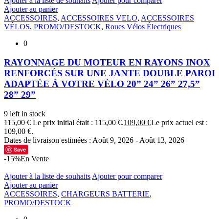
Ajouter à la liste de souhaits
Ajouter pour comparer
Ajouter au panier
ACCESSOIRES
,
ACCESSOIRES VELO
,
ACCESSOIRES
VÉLOS
,
PROMO/DESTOCK
,
Roues Vélos Électriques
0
RAYONNAGE DU MOTEUR EN RAYONS INOX
RENFORCÉS SUR UNE JANTE DOUBLE PAROI
ADAPTÉE À VOTRE VÉLO 20” 24” 26” 27,5”
28” 29”
9 left in stock
115,00
€
Le prix initial était : 115,00 €.
109,00
€
Le prix actuel est :
109,00 €.
Dates de livraison estimées : Août 9, 2026 - Août 13, 2026
Save
-15%
En Vente
Ajouter à la liste de souhaits
Ajouter pour comparer
Ajouter au panier
ACCESSOIRES
,
CHARGEURS BATTERIE
,
PROMO/DESTOCK