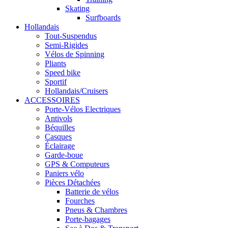
Skating
Surfboards
Hollandais
Tout-Suspendus
Semi-Rigides
Vélos de Spinning
Pliants
Speed bike
Sportif
Hollandais/Cruisers
ACCESSOIRES
Porte-Vélos Electriques
Antivols
Béquilles
Casques
Éclairage
Garde-boue
GPS & Computeurs
Paniers vélo
Pièces Détachées
Batterie de vélos
Fourches
Pneus & Chambres
Porte-bagages