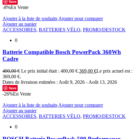
Save
-8%
En Vente
Ajouter à la liste de souhaits
Ajouter pour comparer
Ajouter au panier
ACCESSOIRES
,
BATTERIES VÉLO
,
PROMO/DESTOCK
0
Batterie Compatible Bosch PowerPack 360Wh
Cadre
400,00
€
Le prix initial était : 400,00 €.
369,00
€
Le prix actuel est :
369,00 €.
Dates de livraison estimées : Août 9, 2026 - Août 13, 2026
Save
-26%
En Vente
Ajouter à la liste de souhaits
Ajouter pour comparer
Ajouter au panier
ACCESSOIRES
,
BATTERIES VÉLO
,
PROMO/DESTOCK
0
BOSCH Batterie PowerPack 500 Performance