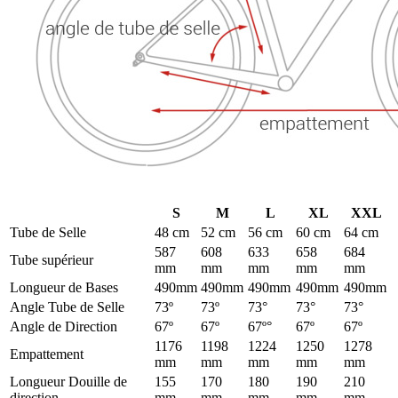
S
M
L
XL
XXL
Tube de Selle
48 cm
52 cm
56 cm
60 cm
64 cm
587
608
633
658
684
Tube supérieur
mm
mm
mm
mm
mm
Longueur de Bases
490mm
490mm
490mm
490mm
490mm
Angle Tube de Selle
73º
73º
73°
73°
73°
Angle de Direction
67º
67º
67º°
67º
67º
1176
1198
1224
1250
1278
Empattement
mm
mm
mm
mm
mm
Longueur Douille de
155
170
180
190
210
direction
mm
mm
mm
mm
mm