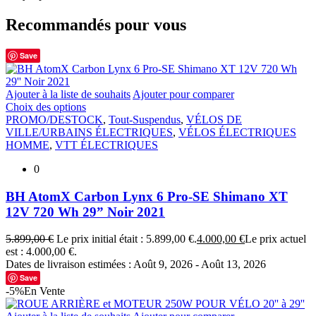
Recommandés pour vous
Save
Ajouter à la liste de souhaits
Ajouter pour comparer
Choix des options
PROMO/DESTOCK
,
Tout-Suspendus
,
VÉLOS DE
VILLE/URBAINS ÉLECTRIQUES
,
VÉLOS ÉLECTRIQUES
HOMME
,
VTT ÉLECTRIQUES
0
BH AtomX Carbon Lynx 6 Pro-SE Shimano XT
12V 720 Wh 29” Noir 2021
5.899,00
€
Le prix initial était : 5.899,00 €.
4.000,00
€
Le prix actuel
est : 4.000,00 €.
Dates de livraison estimées : Août 9, 2026 - Août 13, 2026
Save
-5%
En Vente