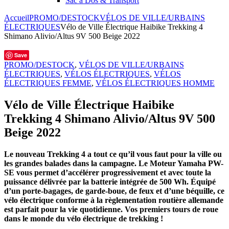
Sac à Dos & Transport
Accueil
PROMO/DESTOCK
VÉLOS DE VILLE/URBAINS
ÉLECTRIQUES
Vélo de Ville Électrique Haibike Trekking 4
Shimano Alivio/Altus 9V 500 Beige 2022
Save
PROMO/DESTOCK
,
VÉLOS DE VILLE/URBAINS
ÉLECTRIQUES
,
VÉLOS ÉLECTRIQUES
,
VÉLOS
ÉLECTRIQUES FEMME
,
VÉLOS ÉLECTRIQUES HOMME
Vélo de Ville Électrique Haibike
Trekking 4 Shimano Alivio/Altus 9V 500
Beige 2022
Le nouveau Trekking 4 a tout ce qu’il vous faut pour la ville ou
les grandes balades dans la campagne. Le Moteur Yamaha PW-
SE vous permet d’accélérer progressivement et avec toute la
puissance délivrée par la batterie intégrée de 500 Wh. Équipé
d’un porte-bagages, de garde-boue, de feux et d’une béquille, ce
vélo électrique conforme à la règlementation routière allemande
est parfait pour la vie quotidienne. Vos premiers tours de roue
dans le monde du vélo électrique de trekking !