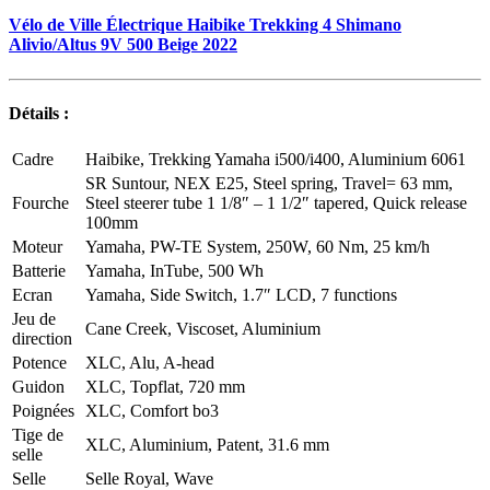
Vélo de Ville Électrique Haibike Trekking 4 Shimano
Alivio/Altus 9V 500 Beige 2022
Détails :
Cadre
Haibike, Trekking Yamaha i500/i400, Aluminium 6061
SR Suntour, NEX E25, Steel spring, Travel= 63 mm,
Fourche
Steel steerer tube 1 1/8″ – 1 1/2″ tapered, Quick release
100mm
Moteur
Yamaha, PW-TE System, 250W, 60 Nm, 25 km/h
Batterie
Yamaha, InTube, 500 Wh
Ecran
Yamaha, Side Switch, 1.7″ LCD, 7 functions
Jeu de
Cane Creek, Viscoset, Aluminium
direction
Potence
XLC, Alu, A-head
Guidon
XLC, Topflat, 720 mm
Poignées
XLC, Comfort bo3
Tige de
XLC, Aluminium, Patent, 31.6 mm
selle
Selle
Selle Royal, Wave