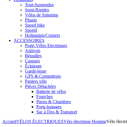
Tout-Suspendus
Semi-Rigides
Vélos de Spinning
Pliants
Speed bike
Sportif
Hollandais/Cruisers
ACCESSOIRES
Porte-Vélos Electriques
Antivols
Béquilles
Casques
Éclairage
Garde-boue
GPS & Computeurs
Paniers vélo
Pièces Détachées
Batterie de vélos
Fourches
Pneus & Chambres
Porte-bagages
Sac à Dos & Transport
Accueil
VÉLOS ÉLECTRIQUES
Vélo électrique Homme
Vélo élect