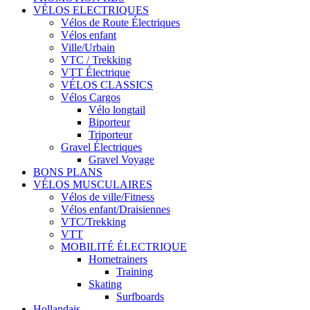
VÉLOS ELECTRIQUES
Vélos de Route Électriques
Vélos enfant
Ville/Urbain
VTC / Trekking
VTT Électrique
VÉLOS CLASSICS
Vélos Cargos
Vélo longtail
Biporteur
Triporteur
Gravel Électriques
Gravel Voyage
BONS PLANS
VÉLOS MUSCULAIRES
Vélos de ville/Fitness
Vélos enfant/Draisiennes
VTC/Trekking
VTT
MOBILITÉ ÉLECTRIQUE
Hometrainers
Training
Skating
Surfboards
Hollandais