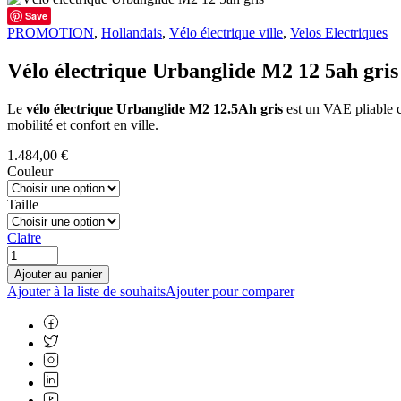
Save
PROMOTION
,
Hollandais
,
Vélo électrique ville
,
Velos Electriques
Vélo électrique Urbanglide M2 12 5ah gris
Le
vélo électrique Urbanglide M2 12.5Ah gris
est un VAE pliable co
mobilité et confort en ville.
1.484,00
€
Couleur
Taille
Claire
Ajouter au panier
Ajouter à la liste de souhaits
Ajouter pour comparer