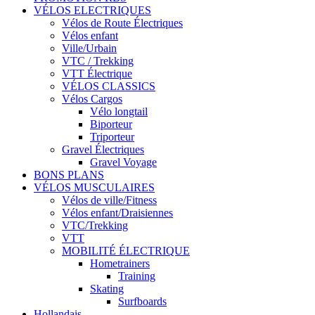
VÉLOS ELECTRIQUES
Vélos de Route Électriques
Vélos enfant
Ville/Urbain
VTC / Trekking
VTT Électrique
VÉLOS CLASSICS
Vélos Cargos
Vélo longtail
Biporteur
Triporteur
Gravel Électriques
Gravel Voyage
BONS PLANS
VÉLOS MUSCULAIRES
Vélos de ville/Fitness
Vélos enfant/Draisiennes
VTC/Trekking
VTT
MOBILITÉ ÉLECTRIQUE
Hometrainers
Training
Skating
Surfboards
Hollandais