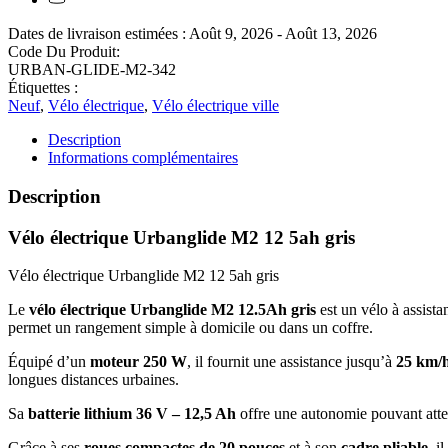
Dates de livraison estimées : Août 9, 2026 - Août 13, 2026
Code Du Produit:
URBAN-GLIDE-M2-342
Étiquettes :
Neuf
,
Vélo électrique
,
Vélo électrique ville
Description
Informations complémentaires
Description
Vélo électrique Urbanglide M2 12 5ah gris
Vélo électrique Urbanglide M2 12 5ah gris
Le
vélo électrique Urbanglide M2 12.5Ah gris
est un vélo à assista
permet un rangement simple à domicile ou dans un coffre.
Équipé d’un
moteur 250 W
, il fournit une assistance jusqu’à
25 km/
longues distances urbaines.
Sa
batterie lithium 36 V – 12,5 Ah
offre une autonomie pouvant att
Grâce à ses
roues compactes de 20 pouces
et à son
cadre pliable
, i