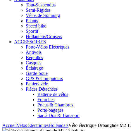
Tout-Suspendus
Semi-Rigides
Vélos de Spinning
Pliants
Speed bike
Sportif
Hollandais/Cruisers
ACCESSOIRES
Porte-Vélos Electriques
Antivols
Béquilles
Casques
Éclairage
Garde-boue
GPS & Computeurs
Paniers vélo
Pièces Détachées
Batterie de vélos
Fourches
Pneus & Chambres
Porte-bagages
Sac à Dos & Transport
Accueil
Velos Electriques
Hollandais
Vélo électrique Urbanglide M2 12