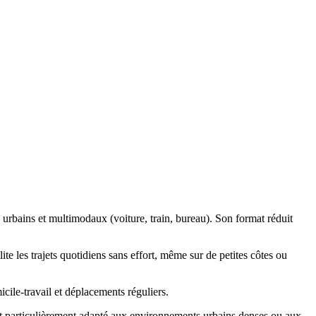
s urbains et multimodaux (voiture, train, bureau). Son format réduit
ite les trajets quotidiens sans effort, même sur de petites côtes ou
micile-travail et déplacements réguliers.
 est particulièrement adapté aux environnements urbains denses ou aux