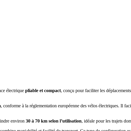
nce électrique
pliable et compact
, conçu pour faciliter les déplacement
h
, conforme à la réglementation européenne des vélos électriques. Il facil
eindre environ
30 à 70 km selon l’utilisation
, idéale pour les trajets do
l combine maniabilité et facilité de transport. Ce type de configuration