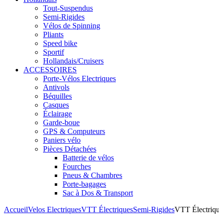
Tout-Suspendus
Semi-Rigides
Vélos de Spinning
Pliants
Speed bike
Sportif
Hollandais/Cruisers
ACCESSOIRES
Porte-Vélos Electriques
Antivols
Béquilles
Casques
Éclairage
Garde-boue
GPS & Computeurs
Paniers vélo
Pièces Détachées
Batterie de vélos
Fourches
Pneus & Chambres
Porte-bagages
Sac à Dos & Transport
Accueil
Velos Electriques
VTT Électriques
Semi-Rigides
VTT Électriq