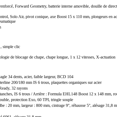
nforcé, Forward Geometry, batterie interne amovible, douille de direc
ol, Solo Air, pivot conique, axe Boost 15 x 110 mm, plongeurs en ac
neumatique
m
, simple clic
logie de blocage de chape, chape longue, 1 x 12 vitesses, X-actuation 
le 34 dents, acier, faible largeur, BCD 104
erline 200/180 mm IS 6 trous, plaquettes organiques sur acier
Ready, 32 rayons
nches, IS 6 trous / Arrière : Formula EHL148 Boost 12 x 148 mm, rou
ble, protection Exo, 60 TPI, tringle souple
lbe : 20 mm, largeur : 800 mm, cintrage 9°, réhausse 5°, alésage 31,8 
gé 6061, alésage 31,8 mm