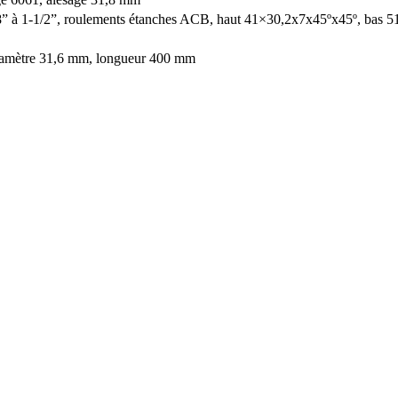
1/8” à 1-1/2”, roulements étanches ACB, haut 41×30,2x7x45ºx45º, bas 
iamètre 31,6 mm, longueur 400 mm