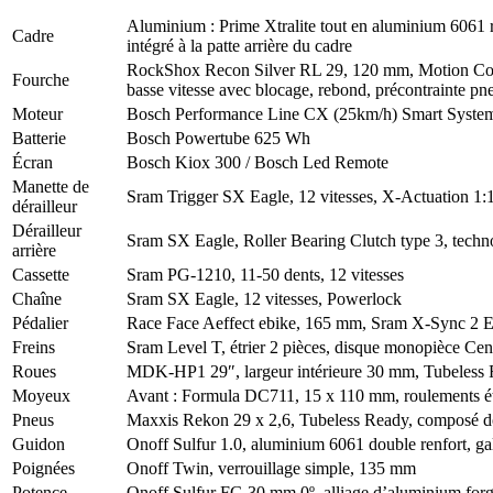
Aluminium : Prime Xtralite tout en aluminium 6061 re
Cadre
intégré à la patte arrière du cadre
RockShox Recon Silver RL 29, 120 mm, Motion Contr
Fourche
basse vitesse avec blocage, rebond, précontrainte p
Moteur
Bosch Performance Line CX (25km/h) Smart Syste
Batterie
Bosch Powertube 625 Wh
Écran
Bosch Kiox 300 / Bosch Led Remote
Manette de
Sram Trigger SX Eagle, 12 vitesses, X-Actuation 1:1
dérailleur
Dérailleur
Sram SX Eagle, Roller Bearing Clutch type 3, techno
arrière
Cassette
Sram PG-1210, 11-50 dents, 12 vitesses
Chaîne
Sram SX Eagle, 12 vitesses, Powerlock
Pédalier
Race Face Aeffect ebike, 165 mm, Sram X-Sync 2 Eag
Freins
Sram Level T, étrier 2 pièces, disque monopièce Cent
Roues
MDK-HP1 29″, largeur intérieure 30 mm, Tubeless 
Moyeux
Avant : Formula DC711, 15 x 110 mm, roulements éta
Pneus
Maxxis Rekon 29 x 2,6, Tubeless Ready, composé dou
Guidon
Onoff Sulfur 1.0, aluminium 6061 double renfort, ga
Poignées
Onoff Twin, verrouillage simple, 135 mm
Potence
Onoff Sulfur FG 30 mm 0º, alliage d’aluminium for