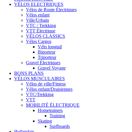
VÉLOS ELECTRIQUES
Vélos de Route Électriques
Vélos enfant
Ville/Urbain
VTC / Trekking
VTT Électrique
VÉLOS CLASSICS
Vélos Cargos
Vélo longtail
Biporteur
Triporteur
Gravel Électriques
Gravel Voyage
BONS PLANS
VÉLOS MUSCULAIRES
Vélos de ville/Fitness
Vélos enfant/Draisiennes
VTC/Trekking
VTT
MOBILITÉ ÉLECTRIQUE
Hometrainers
Training
Skating
Surfboards
Hollandais