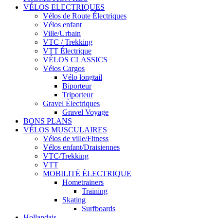
VÉLOS ELECTRIQUES
Vélos de Route Électriques
Vélos enfant
Ville/Urbain
VTC / Trekking
VTT Électrique
VÉLOS CLASSICS
Vélos Cargos
Vélo longtail
Biporteur
Triporteur
Gravel Électriques
Gravel Voyage
BONS PLANS
VÉLOS MUSCULAIRES
Vélos de ville/Fitness
Vélos enfant/Draisiennes
VTC/Trekking
VTT
MOBILITÉ ÉLECTRIQUE
Hometrainers
Training
Skating
Surfboards
Hollandais