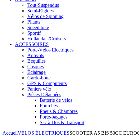
Tout-Suspendus
Semi-Rigides
Vélos de Spinning
Pliants
Speed bike
Sportif
Hollandais/Cruisers
ACCESSOIRES
Porte-Vélos Electriques
Antivols
Béquilles
Casques
Éclairage
Garde-boue
GPS & Computeurs
Paniers vélo
Pièces Détachées
Batterie de vélos
Fourches
Pneus & Chambres
Porte-bagages
Sac à Dos & Transport
Accueil
VÉLOS ÉLECTRIQUES
SCOOTER A5 BIS 50CC EUR